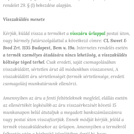
rendelet 29. § (1) bekezdése alapján.
Visszaküldés menete
Kérjük, küldd vissza a terméket a
visszáru űrlappal
postai úton,
vagy bármely futárszolgálattal a következő címre:
CL Sweet &
Food Zrt.
1135 Budapest, Bem u. 19a.
Internetes rendelés esetén
a termék személyes átadására nincs lehetőség, a visszaküldés
költsége téged terhel
. Csak eredeti, saját csomagolásában
visszaküldött, sértetlen árut áll módunkban visszavenni, A
visszaküldött áru sértetlenségét (termék sértetlensége, eredeti
csomagolás) munkatársunk ellenőrzi.
Amennyiben az áru a fenti feltételeknek megfelel, elállás esetén
az ellenértékét legkésőbb az áru visszaérkezését követő 15
munkanapon belül átutaljuk a megadott bankszámlaszámra
vagy postai úton visszafizetjük. Ennek módját kérjük, jelöld a
termék visszaküldésekor az űrlapon. Amennyiben a termékről
felbontás után a kézbesítő jelenlétében derül ki, hogy