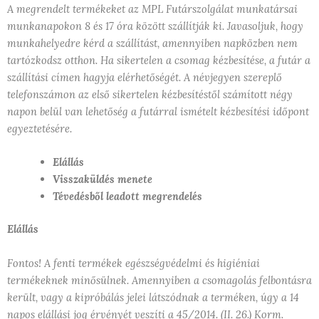
A megrendelt termékeket az MPL Futárszolgálat munkatársai
munkanapokon 8 és 17 óra között szállítják ki. Javasoljuk, hogy
munkahelyedre kérd a szállítást, amennyiben napközben nem
tartózkodsz otthon. Ha sikertelen a csomag kézbesítése, a futár a
szállítási címen hagyja elérhetőségét. A névjegyen szereplő
telefonszámon az első sikertelen kézbesítéstől számított négy
napon belül van lehetőség a futárral ismételt kézbesítési időpont
egyeztetésére.
Elállás
Visszaküldés menete
Tévedésből leadott megrendelés
Elállás
Fontos! A fenti termékek egészségvédelmi és higiéniai
termékeknek minősülnek. Amennyiben a csomagolás felbontásra
került, vagy a kipróbálás jelei látszódnak a terméken, úgy a 14
napos elállási jog érvényét veszíti a 45/2014. (II. 26.) Korm.