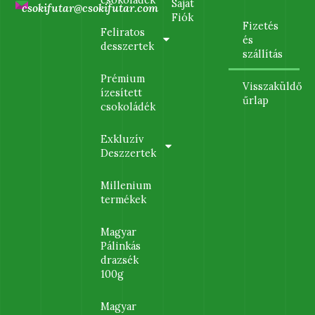
Saját
csokifutar@csokifutar.com
Fiók
Fizetés
Feliratos
és
desszertek
szállítás
Prémium
Visszaküldő
ízesített
űrlap
csokoládék
Exkluzív
Deszzertek
Millenium
termékek
Magyar
Pálinkás
drazsék
100g
Magyar