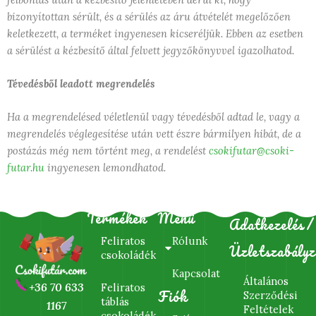
bizonyítottan sérült, és a sérülés az áru átvételét megelőzően
keletkezett, a terméket ingyenesen kicseréljük. Ebben az esetben
a sérülést a kézbesítő által felvett jegyzőkönyvvel igazolhatod.
Tévedésből leadott megrendelés
Ha a megrendelésed véletlenül vagy tévedésből adtad le, vagy a
megrendelés véglegesítése után vett észre bármilyen hibát, de a
postázás még nem történt meg, a rendelést
csokifutar@csoki-
futar.hu
ingyenesen lemondhatod.
Termékek
Menü
Adatkezelés/
Feliratos
Rólunk
Üzletszabályz
csokoládék
Kapcsolat
Általános
+36 70 633
Feliratos
Fiók
Szerződési
táblás
1167
Feltételek
csokoládék