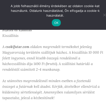
Skip
A jobb felhasználói élmény érdekében az oldalon cookie-kat
to
használunk. Oldalunk használatával, Ön elfogadja a cookie-k
content
használatát.
OK
Fizetés és szállítás
Kiszállítás
A
csokifutar.com
oldalon megrendelt termékeket jelenleg
Magyarország területén szállítjuk házhoz. A kiszállítás 10 000 Ft
felett ingyenes, ennél kisebb összegű rendelésnél a
házhozszállítás díja 1490 Ft (bruttó). A szállítási határidő a
rendeléstől számított 2-4 munkanap.
Az utánvétes megrendelésnél minden esetben a fizetendő
összeget a futárnak kell átadni. Kérjük, átvételkor ellenőrizd a
küldemény sértetlenségét. Amennyiben valamilyen sérülést
tapasztalsz, jelezd a kézbesítőnek!