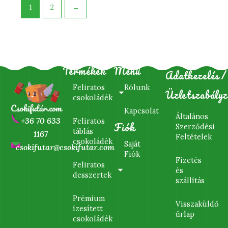
1
2
→
Termékek
Menü
Adatkezelés/
Feliratos
Rólunk
Üzletszabályz
csokoládék
Kapcsolat
Általános
+36 70 633
Feliratos
Fiók
Szerződési
táblás
1167
Feltételek
csokoládék
Saját
csokifutar@csokifutar.com
Fiók
Fizetés
Feliratos
és
desszertek
szállítás
Prémium
Visszaküldő
ízesített
űrlap
csokoládék