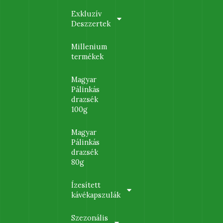
Exkluzív
Deszzertek
Millenium
termékek
Magyar
Pálinkás
drazsék
100g
Magyar
Pálinkás
drazsék
80g
Ízesített
kávékapszulák
Szezonális