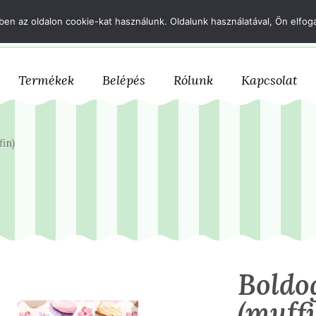
+36 70 633 1167
csokifutar@csokifutar.com
en az oldalon cookie-kat használunk. Oldalunk használatával, Ön elfoga
Termékek
Belépés
Rólunk
Kapcsolat
in)
Boldo
(muffi