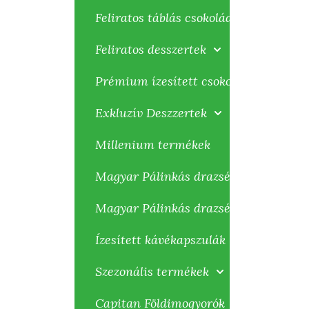
Feliratos táblás csokoládék
Feliratos desszertek
Prémium ízesített csokoládék
Exkluzív Deszzertek
Millenium termékek
Magyar Pálinkás drazsék 100g
Magyar Pálinkás drazsék 80g
Ízesített kávékapszulák
Szezonális termékek
Capitan Földimogyorók