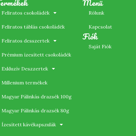
ermékek
Menü
Feliratos csokoládék
Rólunk
Feliratos táblás csokoládék
Kapcsolat
Fiók
Feliratos desszertek
Saját Fiók
Prémium ízesített csokoládék
Exkluzív Deszzertek
Millenium termékek
Magyar Pálinkás drazsék 100g
Magyar Pálinkás drazsék 80g
Ízesített kávékapszulák