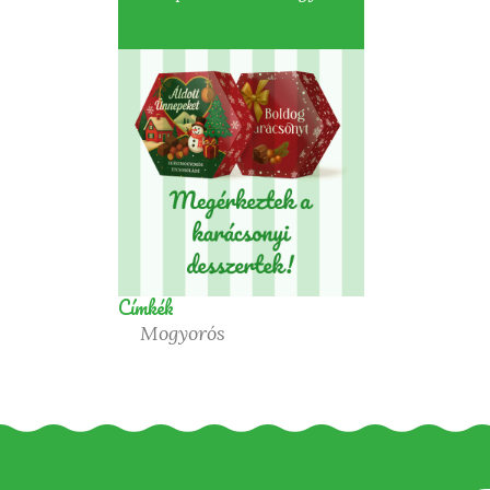
Címkék
Mogyorós