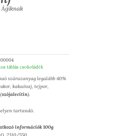
 Ágiknak
100004
tos táblás csokoládék
kaó szárazanyag legalább 40%
kor, kakaóvaj, tejpor,
(
szójalecitin
).
helyen tartandó.
atkozó információk 100g
al) 2310/550