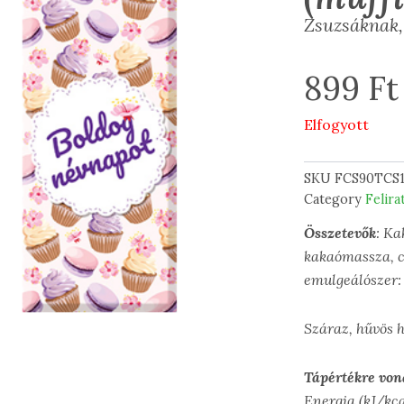
Zsuzsáknak,
899
Ft
Elfogyott
SKU
FCS90TCS
Category
Felira
Összetevők
: Ka
kakaómassza, cu
emulgeálószer: 
Száraz, hűvös 
Tápértékre von
Energia (kJ/kc