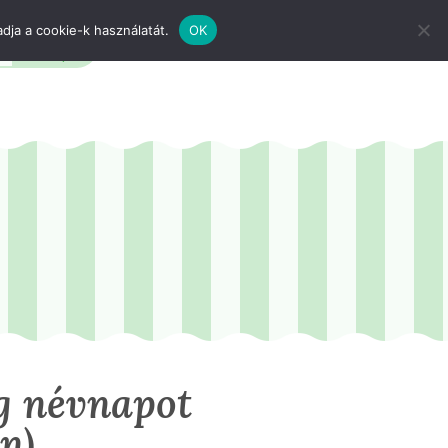
dja a cookie-k használatát.
OK
g névnapot
n)