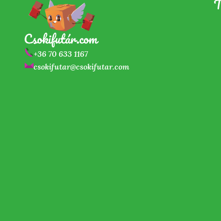
T
+36 70 633 1167
csokifutar@csokifutar.com