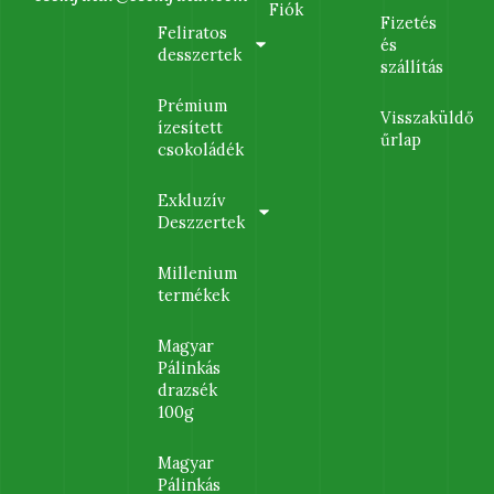
Fiók
Fizetés
Feliratos
és
desszertek
szállítás
Prémium
Visszaküldő
ízesített
űrlap
csokoládék
Exkluzív
Deszzertek
Millenium
termékek
Magyar
Pálinkás
drazsék
100g
Magyar
Pálinkás