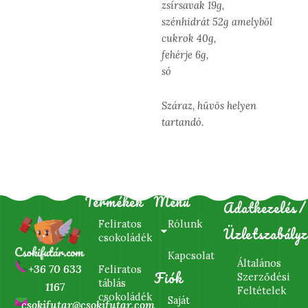
zsírsavak 19g,
szénhidrát 52g amelyből
cukrok 40g,
fehérje 6g,
só
Száraz, hűvös helyen
tartandó.
Termékek
Menü
Adatkezelés/
Feliratos
Rólunk
Üzletszabályz
csokoládék
Kapcsolat
Általános
+36 70 633
Feliratos
Fiók
Szerződési
táblás
1167
Feltételek
csokoládék
Saját
csokifutar@csokifutar.com