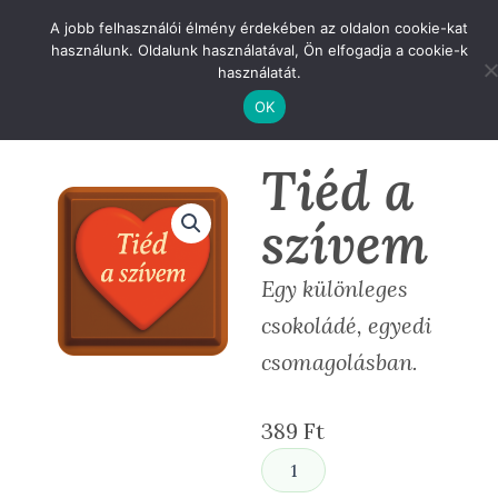
Skip
A jobb felhasználói élmény érdekében az oldalon cookie-kat
to
használunk. Oldalunk használatával, Ön elfogadja a cookie-k
content
használatát.
OK
Tiéd a
szívem
Egy különleges
csokoládé, egyedi
csomagolásban.
389
Ft
Tiéd
a