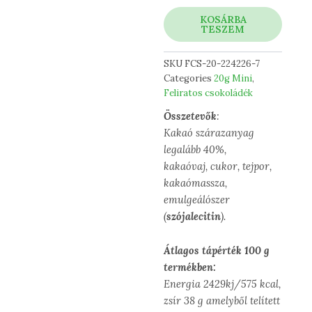
szívem
mennyiség
KOSÁRBA
TESZEM
SKU
FCS-20-224226-7
Categories
20g Mini
,
Feliratos csokoládék
Összetevők
:
Kakaó szárazanyag
legalább 40%,
kakaóvaj, cukor, tejpor,
kakaómassza,
emulgeálószer
(
szójalecitin
).
Átlagos tápérték 100 g
termékben:
Energia 2429kj/575 kcal,
zsír 38 g amelyből telített