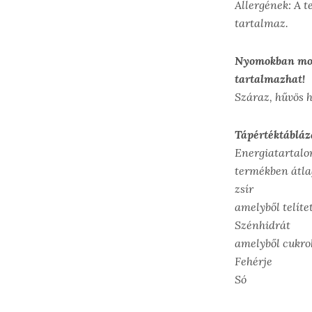
Allergének: A 
tartalmaz.
Nyomokban mog
tartalmazhat!
Száraz, hűvös 
Tápértéktábláz
Energiatartal
termékben á
zsír 
amelyből telít
Szénhidr
amelyből c
Fehérje
Só 0,