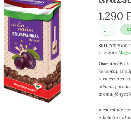
1.290
F
Szilvapálinkás
K
drazsé
80
g
SKU
FCSPD003
mennyiség
Category
Magya
Összetevők:
étc
kakaóvaj, emul
természetes van
alkohol pálinka
aroma, fényező
A csokoládé be
Alkoholtartalma