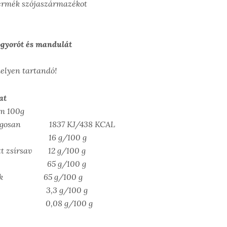
termék szójaszármazékot
yorót és mandulát
helyen tartandó!
at
om 100g
tlagosan 1837 KJ/438 KCAL
16 g/100 g
ett zsírsav 12 g/100 g
át 65 g/100 g
ukrok 65 g/100 g
 3,3 g/100 g
08 g/100 g