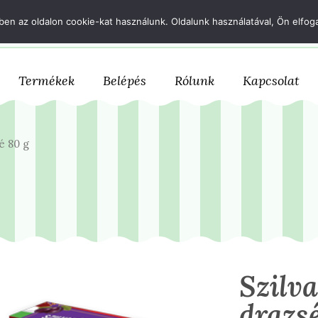
+36 70 633 1167
csokifutar@csokifutar.com
en az oldalon cookie-kat használunk. Oldalunk használatával, Ön elfoga
Termékek
Belépés
Rólunk
Kapcsolat
é 80 g
Szilv
drazs