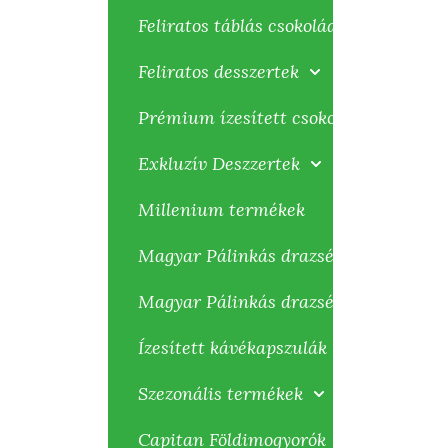
Feliratos táblás csokoládék
Feliratos desszertek
Prémium ízesített csokoládék
Exkluzív Deszzertek
Millenium termékek
Magyar Pálinkás drazsék 100g
Magyar Pálinkás drazsék 80g
Ízesített kávékapszulák
Szezonális termékek
Capitan Földimogyorók