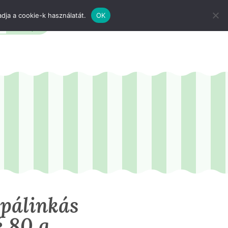
dja a cookie-k használatát.
OK
apálinkás
é 80 g