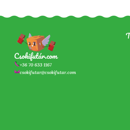
T
+36 70 633 1167
csokifutar@csokifutar.com