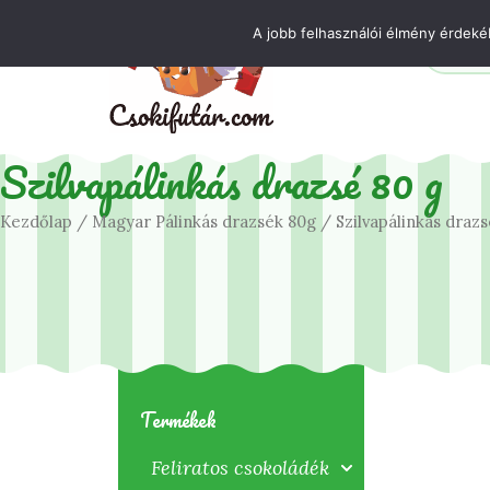
Skip
Kövess minket!
A jobb felhasználói élmény érdekéb
Search
to
content
Szilvapálinkás drazsé 80 g
Kezdőlap
/
Magyar Pálinkás drazsék 80g
/ Szilvapálinkás drazs
Termékek
Feliratos csokoládék