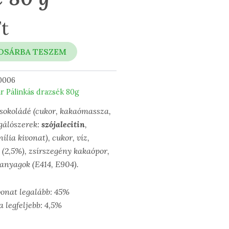
t
OSÁRBA TESZEM
0006
r Pálinkás drazsék 80g
sokoládé (cukor, kakaómassza,
gálószerek:
szójalecitin
,
ília kivonat), cukor, víz,
 (2,5%), zsírszegény kakaópor,
anyagok (E414, E904).
vonat legalább: 45%
 legfeljebb: 4,5%