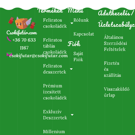
Termékek
Menü
Adatkezelés/
Feliratos
Rólunk
Üzletszabályz
csokoládék
Kapcsolat
Általános
+36 70 633
Feliratos
Fiók
Szerződési
táblás
1167
Feltételek
csokoládék
Saját
csokifutar@csokifutar.com
Fiók
Fizetés
Feliratos
és
desszertek
szállítás
Prémium
Visszaküldő
ízesített
űrlap
csokoládék
Exkluzív
Deszzertek
Millenium