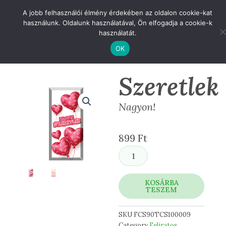
Skip
A jobb felhasználói élmény érdekében az oldalon cookie-kat
to
használunk. Oldalunk használatával, Ön elfogadja a cookie-k
content
használatát.
OK
Szeretlek
Nagyon!
899
Ft
Szeretlek
mennyiség
KOSÁRBA
TESZEM
SKU
FCS90TCS100009
Category
Feliratos