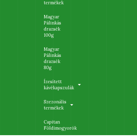
termékek
Magyar
Pálinkás
drazsék
100g
Magyar
Pálinkás
drazsék
80g
Ízesített
kávékapszulák
Szezonális
termékek
Capitan
Földimogyorók