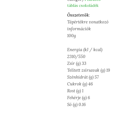
táblás csokoládék
Összetevők
:
Tápértékre vonatkozó
információk
100g
Energia (kJ / kcal)
2310/550
Zsír (g) 33
Telített zsírsavak (g) 19
Szénhidrát (g) 57
Cukrok (g) 46
Rost (g) 1
Fehérje (g) 6
Só (g) 0.16