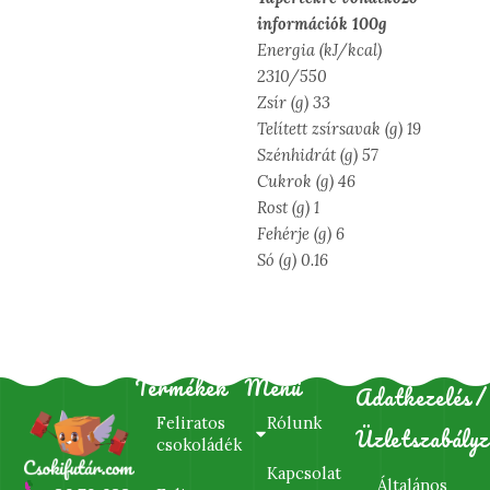
információk 100g
Energia (kJ/kcal)
2310/550
Zsír (g) 33
Telített zsírsavak (g) 19
Szénhidrát (g) 57
Cukrok (g) 46
Rost (g) 1
Fehérje (g) 6
Só (g) 0.16
Termékek
Menü
Adatkezelés/
Feliratos
Rólunk
Üzletszabályz
csokoládék
Kapcsolat
Általános