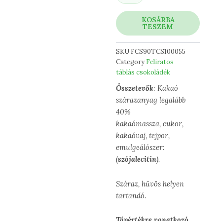
KOSÁRBA
TESZEM
SKU
FCS90TCS100055
Category
Feliratos
táblás csokoládék
Összetevők
: Kakaó
szárazanyag legalább
40%
kakaómassza, cukor,
kakaóvaj, tejpor,
emulgeálószer:
(
szójalecitin
).
Száraz, hűvös helyen
tartandó.
Tápértékre vonatkozó