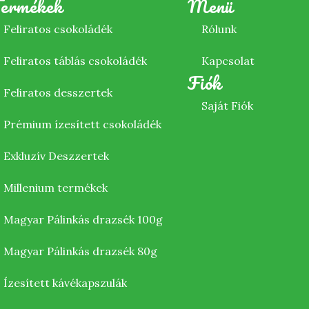
ermékek
Menü
Feliratos csokoládék
Rólunk
Feliratos táblás csokoládék
Kapcsolat
Fiók
Feliratos desszertek
Saját Fiók
Prémium ízesített csokoládék
Exkluzív Deszzertek
Millenium termékek
Magyar Pálinkás drazsék 100g
Magyar Pálinkás drazsék 80g
Ízesített kávékapszulák