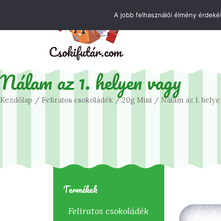
Skip
Kövess minket!
A jobb felhasználói élmény érdekéb
to
content
Nálam az 1. helyen vagy
Kezdőlap
/
Feliratos csokoládék
/
20g Mini
/ Nálam az 1. helye
Termékek
Feliratos csokoládék