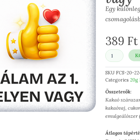
Egy különleg
csomagolásb
389
Ft
Nálam
K
az
1.
helyen
SKU
FCS-20-22
vagy
Categories
20g 
mennyiség
Összetevők
:
Kakaó szárazan
kakaóvaj, cukor
emulgeálószer 
Átlagos tápért