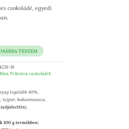
es csokoládé, egyedi
an.
OSÁRBA TESZEM
4226-16
Mini
,
Feliratos csokoládék
yag legalább 40%,
, tejpor, kakaómassza,
(
szójalecitin
).
ék 100 g termékben: