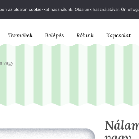
+36 70 633 1167
csokifutar@csokifutar.com
en az oldalon cookie-kat használunk. Oldalunk használatával, Ön elfoga
Termékek
Belépés
Rólunk
Kapcsolat
n vagy
Nálam
vagy