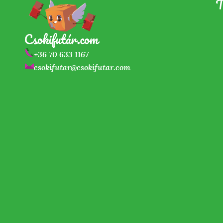
T
+36 70 633 1167
csokifutar@csokifutar.com