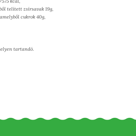
/575 kcal,
ől telített zsírsavak 19g,
 amelyből cukrok 40g,
helyen tartandó.