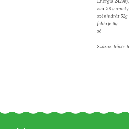
Energia 2429kj
zsír 38 g amelyb
szénhidrát 52g
fehérje 6g,
só
Száraz, hűvös 