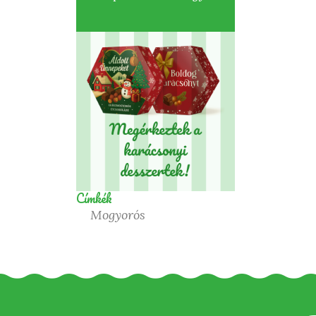
Címkék
Mogyorós