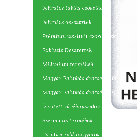
Feliratos táblás csokoládék
Feliratos desszertek
Prémium ízesített csokoládék
Exkluzív Deszzertek
Millenium termékek
Magyar Pálinkás drazsék 100g
Magyar Pálinkás drazsék 80g
Ízesített kávékapszulák
Szezonális termékek
Capitan Földimogyorók