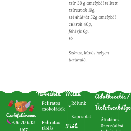
zsír 38 g amelyből telített
zsírsavak 19g,
szénhidrát 52g amelyből
cukrok 40g,
fehérje 6g,
só
Száraz, hűvös helyen
tartandó.
Termékek
Menü
Adatkezelés/
Feliratos
Rólunk
Üzletszabályz
csokoládék
Kapcsolat
Általános
+36 70 633
Feliratos
Fiók
Szerződési
táblás
1167