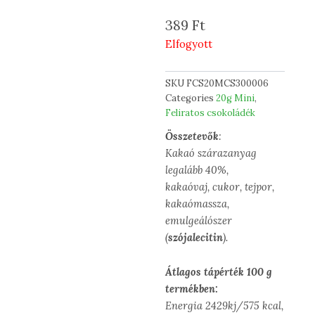
389
Ft
Elfogyott
SKU
FCS20MCS300006
Categories
20g Mini
,
Feliratos csokoládék
Összetevők
:
Kakaó szárazanyag
legalább 40%,
kakaóvaj, cukor, tejpor,
kakaómassza,
emulgeálószer
(
szójalecitin
).
Átlagos tápérték 100 g
termékben:
Energia 2429kj/575 kcal,