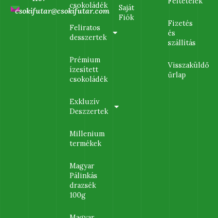
Feltételek
csokoládék
Saját
csokifutar@csokifutar.com
Fiók
Fizetés
Feliratos
és
desszertek
szállítás
Prémium
Visszaküldő
ízesített
űrlap
csokoládék
Exkluzív
Deszzertek
Millenium
termékek
Magyar
Pálinkás
drazsék
100g
Magyar