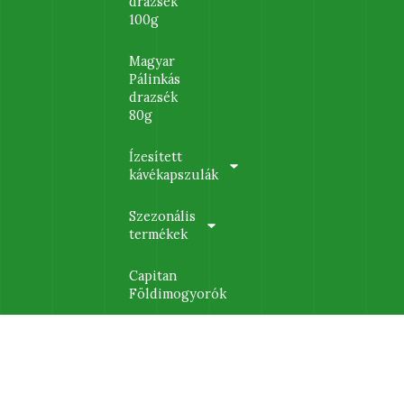
drazsék
100g
Magyar
Pálinkás
drazsék
80g
Ízesített
kávékapszulák
Szezonális
termékek
Capitan
Földimogyorók