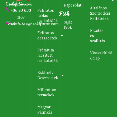
Kapcsolat
Általános
+36 70 633
Feliratos
Fiók
Szerződési
táblás
1167
Feltételek
csokoládék
Saját
csokifutar@csokifutar.com
Fiók
Fizetés
Feliratos
és
desszertek
szállítás
Prémium
Visszaküldő
ízesített
űrlap
csokoládék
Exkluzív
Deszzertek
Millenium
termékek
Magyar
Pálinkás