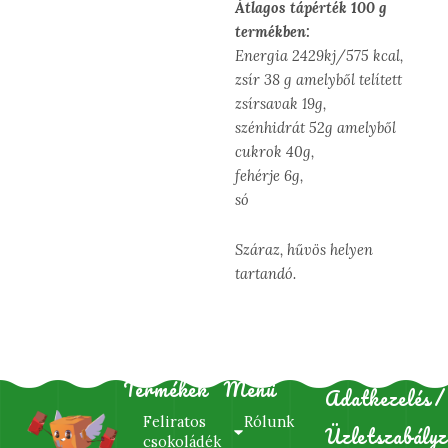
Átlagos tápérték 100 g
termékben:
Energia 2429kj/575 kcal,
zsír 38 g amelyből telített
zsírsavak 19g,
szénhidrát 52g amelyből
cukrok 40g,
fehérje 6g,
só
Száraz, hűvös helyen
tartandó.
Termékek
Menü
Adatkezelés/
Feliratos
Rólunk
Üzletszabályz
csokoládék