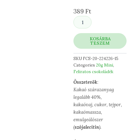
389
Ft
Két
szív
egy
érzés
KOSÁRBA
TESZEM
mennyiség
SKU
FCS-20-224226-15
Categories
20g Mini
,
Feliratos csokoládék
Összetevők
:
Kakaó szárazanyag
legalább 40%,
kakaóvaj, cukor, tejpor,
kakaómassza,
emulgeálószer
(
szójalecitin
).