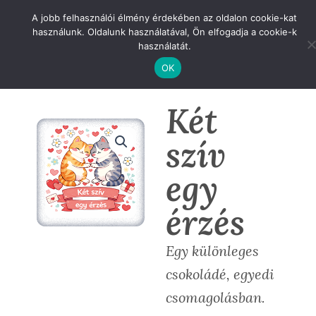
Skip
A jobb felhasználói élmény érdekében az oldalon cookie-kat
to
használunk. Oldalunk használatával, Ön elfogadja a cookie-k
content
használatát.
OK
Két
szív
egy
érzés
Egy különleges
csokoládé, egyedi
csomagolásban.