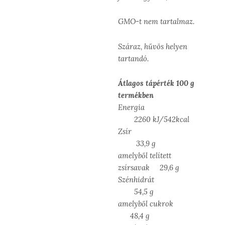
GMO-t nem tartalmaz.
Száraz, hűvös helyen
tartandó.
Átlagos tápérték 100 g
termékben
Energia
2260 kJ/542kcal
Zsír
33,9 g
amelyből telített
zsírsavak 29,6 g
Szénhidrát
54,5 g
amelyből cukrok
48,4 g