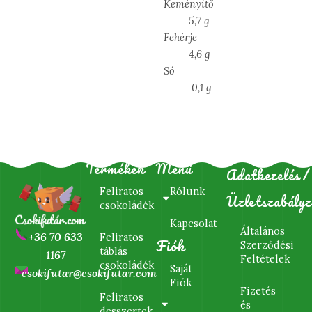
Keményítő
5,7 g
Fehérje
4,6 g
Só
0,1 g
Termékek
Menü
Adatkezelés/
Feliratos
Rólunk
Üzletszabályz
csokoládék
Kapcsolat
Általános
+36 70 633
Feliratos
Fiók
Szerződési
táblás
1167
Feltételek
csokoládék
Saját
csokifutar@csokifutar.com
Fiók
Fizetés
Feliratos
és
desszertek