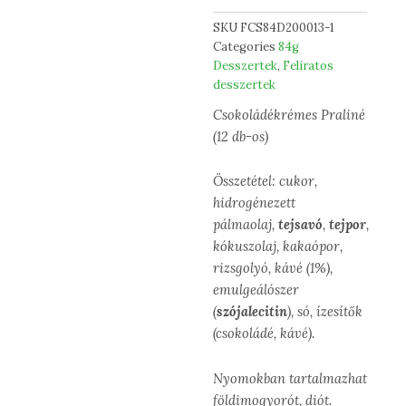
SKU
FCS84D200013-1
Categories
84g
Desszertek
,
Feliratos
desszertek
Csokoládékrémes Praliné
(12 db-os)
Összetétel: cukor,
hidrogénezett
pálmaolaj,
tejsavó
,
tejpor
,
kókuszolaj, kakaópor,
rizsgolyó, kávé (1%),
emulgeálószer
(
szójalecitin
), só, ízesítők
(csokoládé, kávé).
Nyomokban tartalmazhat
földimogyorót, diót.