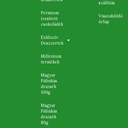
szállítás
Prémium
Visszaküldő
ízesített
űrlap
csokoládék
Exkluzív
Deszzertek
Millenium
termékek
Magyar
Pálinkás
drazsék
100g
Magyar
Pálinkás
drazsék
80g