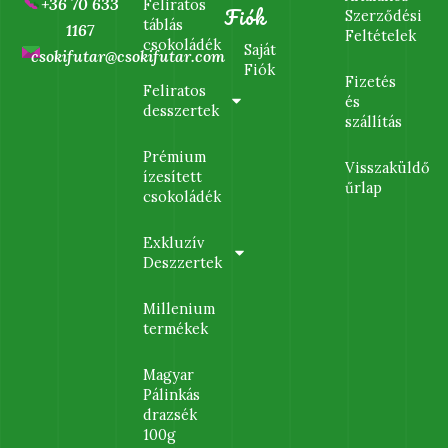
+36 70 633
Feliratos
Fiók
Szerződési
táblás
1167
Feltételek
csokoládék
Saját
csokifutar@csokifutar.com
Fiók
Fizetés
Feliratos
és
desszertek
szállítás
Prémium
Visszaküldő
ízesített
űrlap
csokoládék
Exkluzív
Deszzertek
Millenium
termékek
Magyar
Pálinkás
drazsék
100g