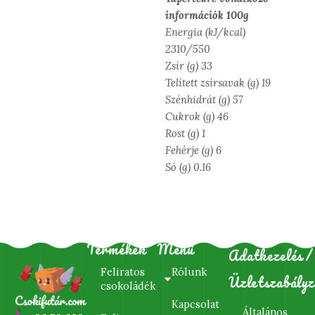
információk 100g
Energia (kJ/kcal)
2310/550
Zsír (g) 33
Telített zsírsavak (g) 19
Szénhidrát (g) 57
Cukrok (g) 46
Rost (g) 1
Fehérje (g) 6
Só (g) 0.16
Termékek
Menü
Adatkezelés/
Feliratos
Rólunk
Üzletszabályz
csokoládék
Kapcsolat
Általános