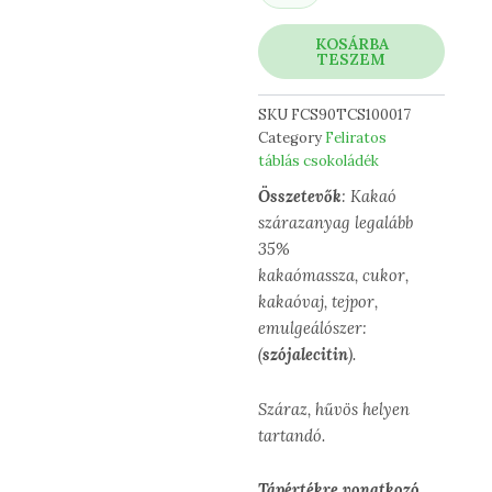
életemben
mennyiség
KOSÁRBA
TESZEM
SKU
FCS90TCS100017
Category
Feliratos
táblás csokoládék
Összetevők
: Kakaó
szárazanyag legalább
35%
kakaómassza, cukor,
kakaóvaj, tejpor,
emulgeálószer:
(
szójalecitin
).
Száraz, hűvös helyen
tartandó.
Tápértékre vonatkozó