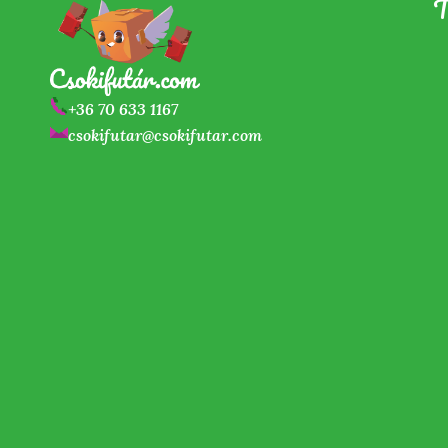
T
+36 70 633 1167
csokifutar@csokifutar.com