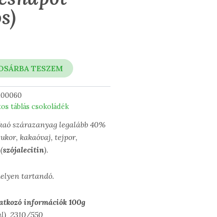
os)
OSÁRBA TESZEM
100060
tos táblás csokoládék
kaó szárazanyag legalább 40%
kor, kakaóvaj, tejpor,
(
szójalecitin
).
helyen tartandó.
atkozó információk 100g
al) 2310/550