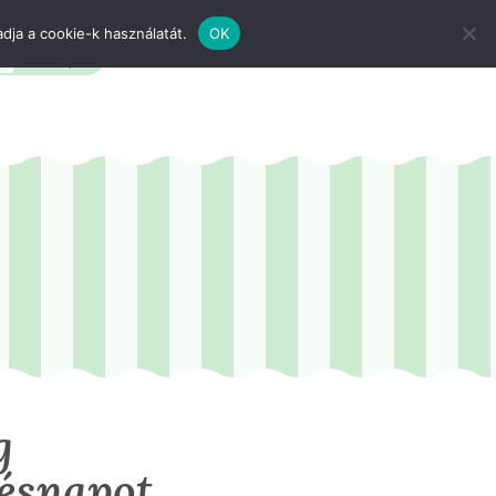
dja a cookie-k használatát.
OK
g
tésnapot