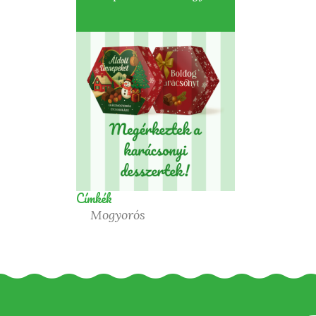
Címkék
Mogyorós