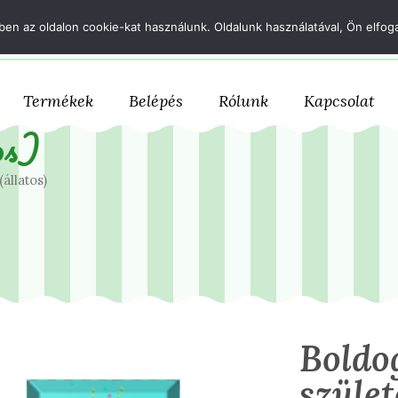
+36 70 633 1167
csokifutar@csokifutar.com
en az oldalon cookie-kat használunk. Oldalunk használatával, Ön elfoga
Termékek
Belépés
Rólunk
Kapcsolat
os)
állatos)
Boldo
szüle