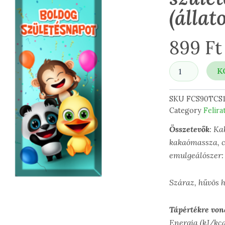
(állat
899
Ft
Boldog
K
születésnapot
(állatos)
mennyiség
SKU
FCS90TCS
Category
Felira
Összetevők
: Ka
kakaómassza, cu
emulgeálószer: 
Száraz, hűvös 
Tápértékre von
Energia (kJ/kc