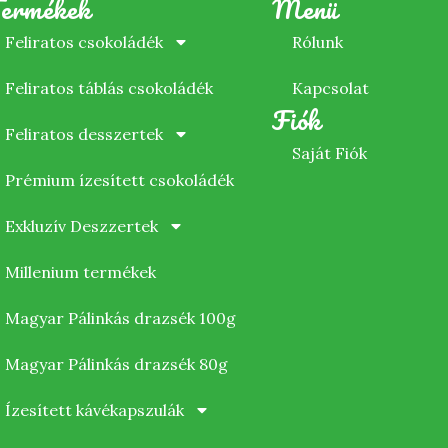
ermékek
Menü
Feliratos csokoládék
Rólunk
Feliratos táblás csokoládék
Kapcsolat
Fiók
Feliratos desszertek
Saját Fiók
Prémium ízesített csokoládék
Exkluzív Deszzertek
Millenium termékek
Magyar Pálinkás drazsék 100g
Magyar Pálinkás drazsék 80g
Ízesített kávékapszulák