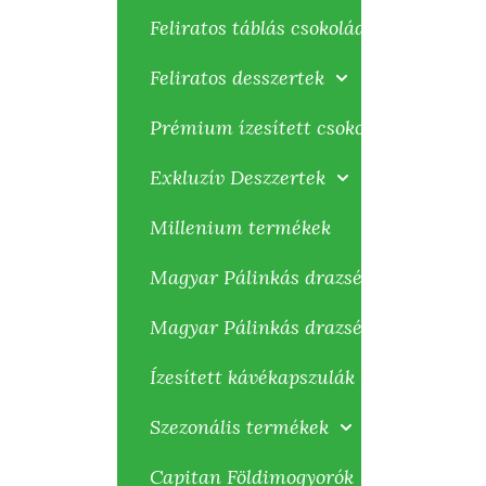
Feliratos táblás csokoládék
Feliratos desszertek
Prémium ízesített csokoládék
Exkluzív Deszzertek
Millenium termékek
Magyar Pálinkás drazsék 100g
Magyar Pálinkás drazsék 80g
Ízesített kávékapszulák
Szezonális termékek
Capitan Földimogyorók