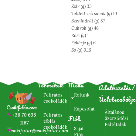
Zsír (g) 33
Telített zsírsavak (g) 19
Szénhidrát (g) 57
Cukrok (g) 46
Rost (g) 1
Fehérje (g) 6
Só (g) 0.16
Termékek
Menü
Adatkezelés/
Feliratos
Rólunk
Üzletszabályz
csokoládék
Kapcsolat
Általános
+36 70 633
Feliratos
Fiók
Szerződési
táblás
1167
Feltételek
csokoládék
Saját
csokifutar@csokifutar.com
Fiók