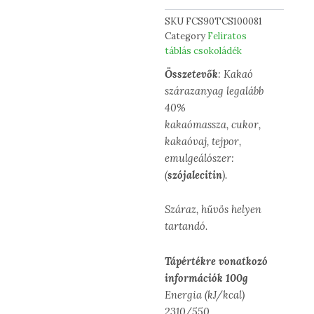
SKU
FCS90TCS100081
Category
Feliratos
táblás csokoládék
Összetevők
: Kakaó
szárazanyag legalább
40%
kakaómassza, cukor,
kakaóvaj, tejpor,
emulgeálószer:
(
szójalecitin
).
Száraz, hűvös helyen
tartandó.
Tápértékre vonatkozó
információk 100g
Energia (kJ/kcal)
2310/550