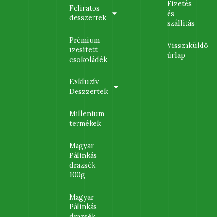
Fizetés
Feliratos
és
desszertek
szállítás
Prémium
Visszaküldő
ízesített
űrlap
csokoládék
Exkluzív
Deszzertek
Millenium
termékek
Magyar
Pálinkás
drazsék
100g
Magyar
Pálinkás
drazsék