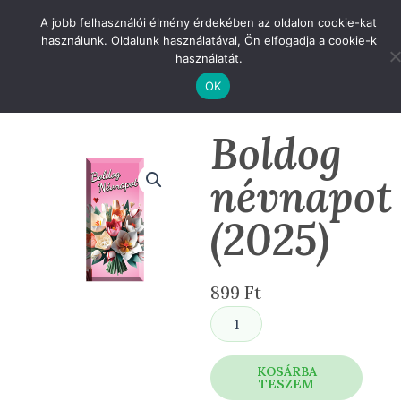
Skip
A jobb felhasználói élmény érdekében az oldalon cookie-kat
to
használunk. Oldalunk használatával, Ön elfogadja a cookie-k
content
használatát.
OK
Boldog
névnapot
(2025)
899
Ft
Boldog
névnapot
(2025)
mennyiség
KOSÁRBA
TESZEM