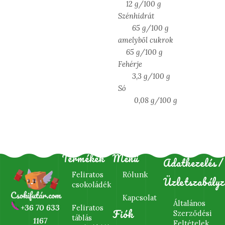
12 g/100 g
Szénhidrát
65 g/100 g
amelyből cukrok
65 g/100 g
Fehérje
3,3 g/100 g
Só
0,08 g/100 g
Termékek
Menü
Adatkezelés/
Feliratos
Rólunk
Üzletszabályz
csokoládék
Kapcsolat
Általános
+36 70 633
Feliratos
Fiók
Szerződési
táblás
1167
Feltételek