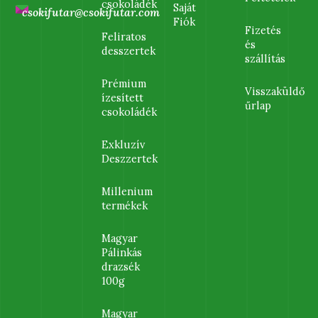
csokoládék
Saját
csokifutar@csokifutar.com
Fiók
Fizetés
Feliratos
és
desszertek
szállítás
Prémium
Visszaküldő
ízesített
űrlap
csokoládék
Exkluzív
Deszzertek
Millenium
termékek
Magyar
Pálinkás
drazsék
100g
Magyar