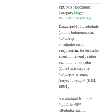
SKU
FCSPD0030003
Category
Magyar
Pálinkás drazsék 80g
Összetevők:
étcsokoládé
(cukor, kakaómassza,
kakaóvaj,
emulgálószerek:
szójalecitin
, természetes
vanília kivonat), cukor,
víz, alkohol pálinka
(2,5%), zsírszegény
kakaópor, aroma,
fényezőanyagok (E414,
E904).
A csokoládé bevonat
legalább: 45%
Alkoholtartalma