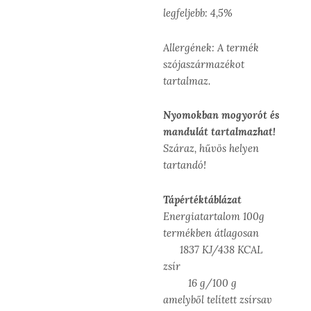
legfeljebb: 4,5%
Allergének: A termék
szójaszármazékot
tartalmaz.
Nyomokban mogyorót és
mandulát tartalmazhat!
Száraz, hűvös helyen
tartandó!
Tápértéktáblázat
Energiatartalom 100g
termékben átlagosan
1837 KJ/438 KCAL
zsír
16 g/100 g
amelyből telített zsírsav