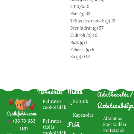
2310/550
Zsír (g) 33
Telített zsírsavak (g) 19
Szénhidrát (g) 57
Cukrok (g) 46
Rost (g) 1
Fehérje (g) 6
Só (g) 0.16
Termékek
Menü
Adatkezelés/
Feliratos
Rólunk
Üzletszabályz
csokoládék
Kapcsolat
Általános
+36 70 633
Feliratos
Fiók
Szerződési
táblás
1167
Feltételek
csokoládék