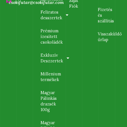
Saját
csokifutar@csokifutar.com
Fiók
Fizetés
Feliratos
és
desszertek
szállítás
Prémium
Visszaküldő
ízesített
űrlap
csokoládék
Exkluzív
Deszzertek
Millenium
termékek
Magyar
Pálinkás
drazsék
100g
Magyar