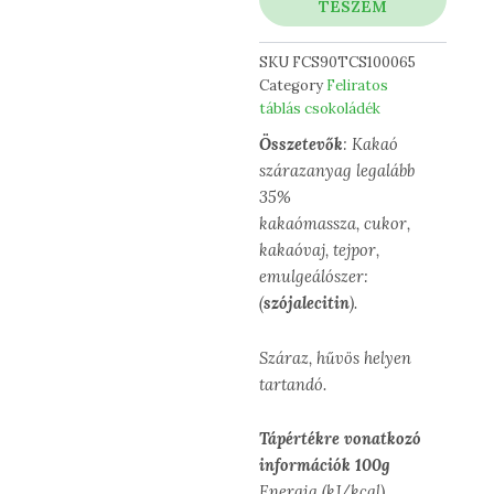
TESZEM
SKU
FCS90TCS100065
Category
Feliratos
táblás csokoládék
Összetevők
: Kakaó
szárazanyag legalább
35%
kakaómassza, cukor,
kakaóvaj, tejpor,
emulgeálószer:
(
szójalecitin
).
Száraz, hűvös helyen
tartandó.
Tápértékre vonatkozó
információk 100g
Energia (kJ/kcal)