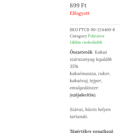
899
Ft
Elfogyott
SKU
FTCS-90-224400-8
Category
Feliratos
táblás csokoládék
Összetevők
: Kakaó
szárazanyag legalább
35%
kakaómassza, cukor,
kakaóvaj, tejpor,
emulgeálószer:
(
szójalecitin
).
Száraz, hűvös helyen
tartandó.
Tápértékre vonatkozó