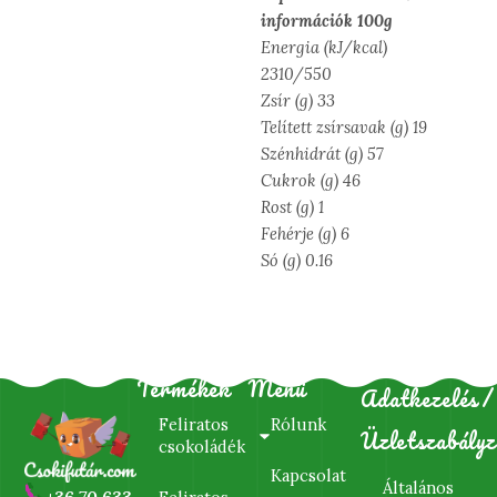
információk 100g
Energia (kJ/kcal)
2310/550
Zsír (g) 33
Telített zsírsavak (g) 19
Szénhidrát (g) 57
Cukrok (g) 46
Rost (g) 1
Fehérje (g) 6
Só (g) 0.16
Termékek
Menü
Adatkezelés/
Feliratos
Rólunk
Üzletszabályz
csokoládék
Kapcsolat
Általános