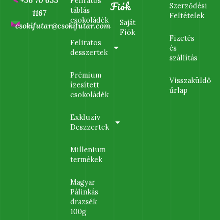
+36 70 633
Feliratos
Fiók
Szerződési
táblás
1167
Feltételek
csokoládék
Saját
csokifutar@csokifutar.com
Fiók
Fizetés
Feliratos
és
desszertek
szállítás
Prémium
Visszaküldő
ízesített
űrlap
csokoládék
Exkluzív
Deszzertek
Millenium
termékek
Magyar
Pálinkás
drazsék
100g