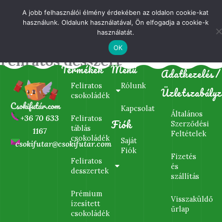
Skip
A jobb felhasználói élmény érdekében az oldalon cookie-kat
to
használunk. Oldalunk használatával, Ön elfogadja a cookie-k
content
használatát.
OK
Feliratos desszert
Termékek
Menü
Adatkezelés/
Feliratos
Rólunk
Üzletszabályz
csokoládék
Kapcsolat
Általános
+36 70 633
Feliratos
Fiók
Szerződési
táblás
1167
Feltételek
csokoládék
Saját
csokifutar@csokifutar.com
Fiók
Fizetés
Feliratos
és
desszertek
szállítás
Prémium
Visszaküldő
ízesített
űrlap
csokoládék