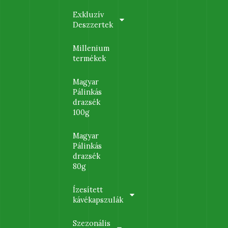
Exkluzív
Deszzertek
Millenium
termékek
Magyar
Pálinkás
drazsék
100g
Magyar
Pálinkás
drazsék
80g
Ízesített
kávékapszulák
Szezonális